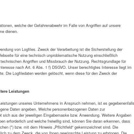
ationen, welche der Gefahrenabwehr im Falle von Angriffen auf unsere
me dienen.
endung von Logfiles. Zweck der Verarbeitung ist die Sicherstellung der
 Webseite für eine technisch unproblematische Nutzung einschließlich
 technischen Angriffen und Missbrauch der Nutzung. Rechtsgrundlage für
Interesse nach Art. 6 Abs. 1 f) DSGVO. Unser berechtigtes Interesse liegt im
. Die Logfiledaten werden gelöscht, wenn diese für den Zweck der
itere Leistungen
 Leistungen unseres Unternehmens in Anspruch nehmen, ist es gegebenenfall
ezogene Daten angeben. Welche personenbezogenen Daten zur
rgibt sich aus der jeweiligen Eingabemaske bzw. Anwendung. Weitere Angaben
ben erforderlich und welche freiwillig sind, können Sie daran erkennen, dass
chen (*) bzw. mit dem Hinweis „Pflichtfeld“ gekennzeichnet sind. Die
eßlich zu dem Zweck, die von Ihnen gewünschte Leistung zu erbringen. Die