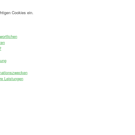
htigen Cookies ein.
wortlichen
ten
?
tung
rmationszwecken
re Leistungen