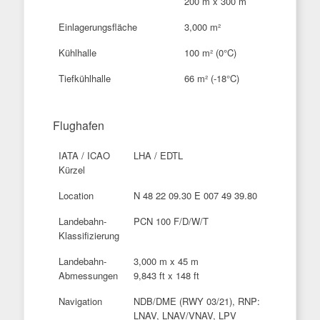
200 m x 300 m
Einlagerungsfläche
3,000 m²
Kühlhalle
100 m² (0°C)
Tiefkühlhalle
66 m² (-18°C)
Flughafen
IATA / ICAO
LHA / EDTL
Kürzel
Location
N 48 22 09.30 E 007 49 39.80
Landebahn-
PCN 100 F/D/W/T
Klassifizierung
Landebahn-
3,000 m x 45 m
Abmessungen
9,843 ft x 148 ft
Navigation
NDB/DME (RWY 03/21), RNP:
LNAV, LNAV/VNAV, LPV